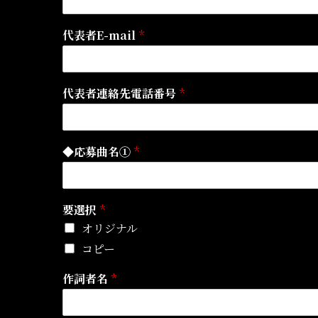
代表者E-mail
*
代表者連絡先電話番号
*
◆応募曲名①
*
要選択
*
オリジナル
コピー
作詞者名
*