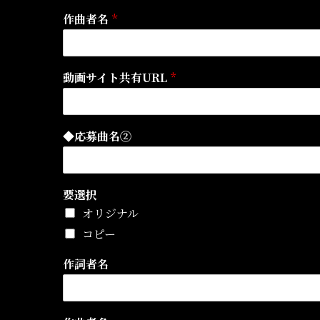
作曲者名
*
動画サイト共有URL
*
◆応募曲名②
要選択
オリジナル
コピー
作詞者名